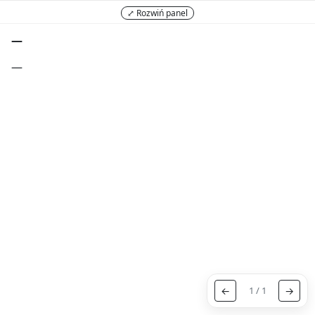
⤢ Rozwiń panel
—
—
←
1 / 1
→